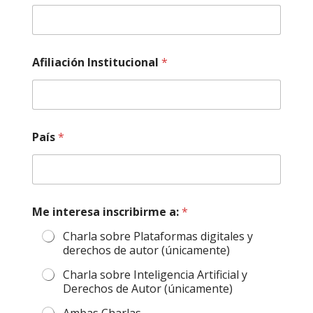
o
n
a
l
i
Afiliación Institucional
*
n
t
e
r
e
País
*
s
a
N
o
m
b
Me interesa inscribirme a:
*
r
e
Charla sobre Plataformas digitales y
derechos de autor (únicamente)
Charla sobre Inteligencia Artificial y
Derechos de Autor (únicamente)