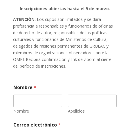
Inscripciones abiertas hasta el 9 de marzo.
ATENCIÓN:
Los cupos son limitados y se dará
preferencia a responsables y funcionarios de oficinas
de derecho de autor, responsables de las políticas
culturales y funcionarios de Ministerios de Cultura,
delegados de misiones permanentes de GRULAC y
miembros de organizaciones observadores ante la
OMPI. Recibirá confirmación y link de Zoom al cierre
del período de inscripciones.
I
Nombre
*
n
s
t
i
t
Nombre
Apellidos
u
c
Correo electrónico
*
i